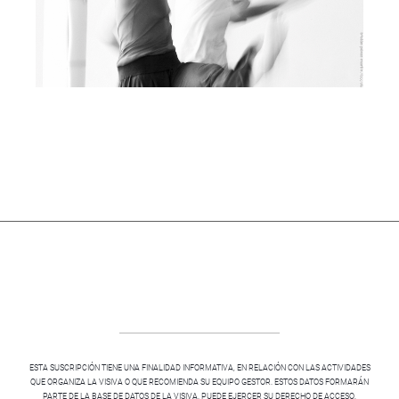
ESTA SUSCRIPCIÓN TIENE UNA FINALIDAD INFORMATIVA, EN RELACIÓN CON LAS ACTIVIDADES
QUE ORGANIZA LA VISIVA O QUE RECOMIENDA SU EQUIPO GESTOR. ESTOS DATOS FORMARÁN
PARTE DE LA BASE DE DATOS DE LA VISIVA. PUEDE EJERCER SU DERECHO DE ACCESO,