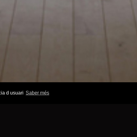
cia d usuari
Saber més