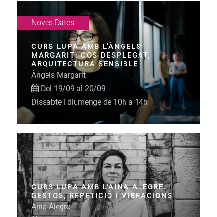
Noves Dates
CURS LUPA AMB L'ÀNGELS
MARGARIT: COS DESPLEGAT,
ARQUITECTURA SENSIBLE
Àngels Margarit
Del 19/09 al 20/09
Dissabte i diumenge de 10h a 14h
CURS LUPA AMB L'AINA ALEGRE:
GESTOS, REPETICIÓ I VIBRACIONS
Aina Alegre