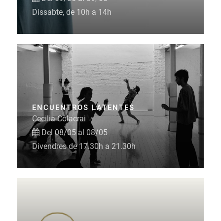
Dissabte, de 10h a 14h
ENCUENTROS LATENTES
Cecilia Colacrai
Del 08/05 al 08/05
Divendres de 17.30h a 21.30h