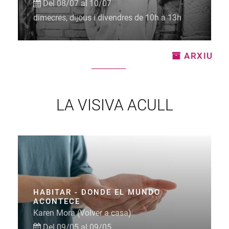
Del 08/07 al 10/07
dimecres, dijous i divendres de 10h a 13h
ARXIU
LA VISIVA ACULL
HABITAR - DONDE EL MUNDO
ACONTECE
Karen Mora (Volver a casa)
Del 09/05 al 09/05