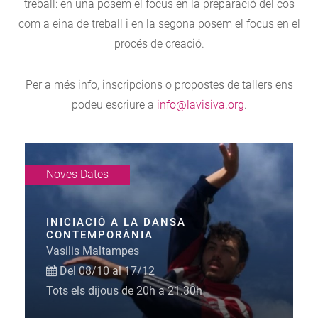
treball: en una posem el focus en la preparació del cos
com a eina de treball i en la segona posem el focus en el
procés de creació.
Per a més info, inscripcions o propostes de tallers ens
podeu escriure a
info@lavisiva.org
.
Noves Dates
INICIACIÓ A LA DANSA
CONTEMPORÀNIA
Vasilis Maltampes
Del 08/10 al 17/12
Tots els dijous de 20h a 21.30h