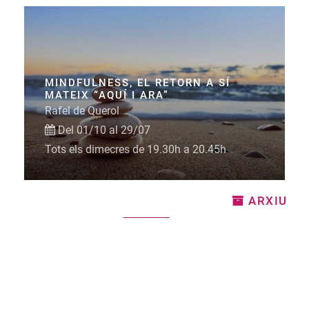
MINDFULNESS, EL RETORN A SÍ
MATEIX “AQUÍ I ARA”
Rafel de Querol
Del 01/10 al 29/07
Tots els dimecres de 19.30h a 20.45h
ARXIU