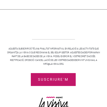
AQUESTA SUBSCRIPCIÓ TÉ UNA FINALITAT INFORMATIVA, EN RELACIÓ A LES ACTIVITATS QUE
ORGANITZA LA VISIVA O QUE RECOMANA EL SEU EQUIP GESTOR. AQUESTES DADES FORMARAN
PART DE LA BASE DE DADES DE LA VISIVA. PODEU EXERCIR EL VOSTRE DRET D’ACCÉS,
RECTIFICACIÓ, OPOSICIÓ I CANCEL·LACIÓ DE LES VOSTRES DADES ESCRIVINT UN E-MAIL A
INFO@LAVISIVA.ORG.