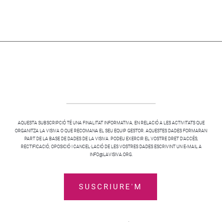
AQUESTA SUBSCRIPCIÓ TÉ UNA FINALITAT INFORMATIVA, EN RELACIÓ A LES ACTIVITATS QUE
ORGANITZA LA VISIVA O QUE RECOMANA EL SEU EQUIP GESTOR. AQUESTES DADES FORMARAN
PART DE LA BASE DE DADES DE LA VISIVA. PODEU EXERCIR EL VOSTRE DRET D’ACCÉS,
RECTIFICACIÓ, OPOSICIÓ I CANCEL·LACIÓ DE LES VOSTRES DADES ESCRIVINT UN E-MAIL A
INFO@LAVISIVA.ORG.