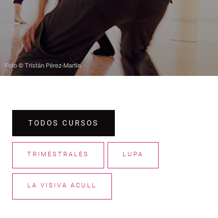
Foto © Tristán Pérez-Martín
TODOS CURSOS
TRIMESTRALES
LUPA
LA VISIVA ACULL