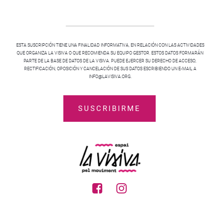
ESTA SUSCRIPCIÓN TIENE UNA FINALIDAD INFORMATIVA, EN RELACIÓN CON LAS ACTIVIDADES
QUE ORGANIZA LA VISIVA O QUE RECOMIENDA SU EQUIPO GESTOR. ESTOS DATOS FORMARÁN
PARTE DE LA BASE DE DATOS DE LA VISIVA. PUEDE EJERCER SU DERECHO DE ACCESO,
RECTIFICACIÓN, OPOSICIÓN Y CANCELACIÓN DE SUS DATOS ESCRIBIENDO UN E-MAIL A
INFO@LAVISIVA.ORG.