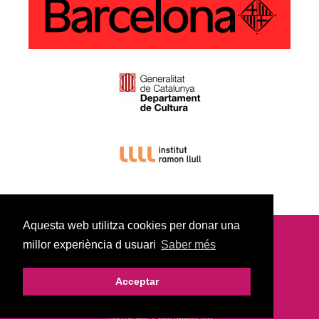
Aquesta web utilitza cookies per donar una
millor experiència d usuari
Saber més
© Copyright 2022
Aviso Legal |
Política De Privacidad |
Acceptar
Política De Cookies |
Términos Y Condiciones