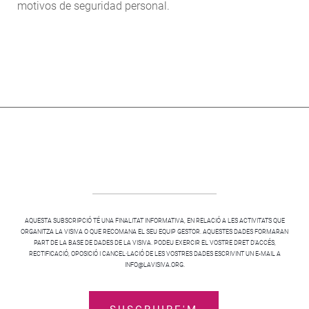
motivos de seguridad personal.
AQUESTA SUBSCRIPCIÓ TÉ UNA FINALITAT INFORMATIVA, EN RELACIÓ A LES ACTIVITATS QUE
ORGANITZA LA VISIVA O QUE RECOMANA EL SEU EQUIP GESTOR. AQUESTES DADES FORMARAN
PART DE LA BASE DE DADES DE LA VISIVA. PODEU EXERCIR EL VOSTRE DRET D’ACCÉS,
RECTIFICACIÓ, OPOSICIÓ I CANCEL·LACIÓ DE LES VOSTRES DADES ESCRIVINT UN E-MAIL A
INFO@LAVISIVA.ORG.