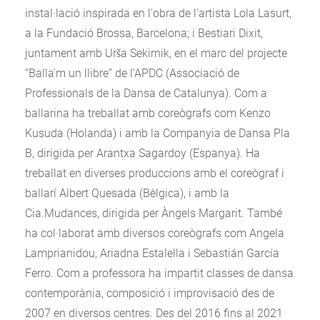
instal·lació inspirada en l'obra de l'artista Lola Lasurt,
a la Fundació Brossa, Barcelona; i Bestiari Dixit,
juntament amb Urša Sekirnik, en el marc del projecte
“Balla'm un llibre” de l’APDC (Associació de
Professionals de la Dansa de Catalunya). Com a
ballarina ha treballat amb coreògrafs com Kenzo
Kusuda (Holanda) i amb la Companyia de Dansa Pla
B, dirigida per Arantxa Sagardoy (Espanya). Ha
treballat en diverses produccions amb el coreògraf i
ballarí Albert Quesada (Bèlgica), i amb la
Cia.Mudances, dirigida per Àngels Margarit. També
ha col·laborat amb diversos coreògrafs com Angela
Lamprianidou, Ariadna Estalella i Sebastián García
Ferro. Com a professora ha impartit classes de dansa
contemporània, composició i improvisació des de
2007 en diversos centres. Des del 2016 fins al 2021