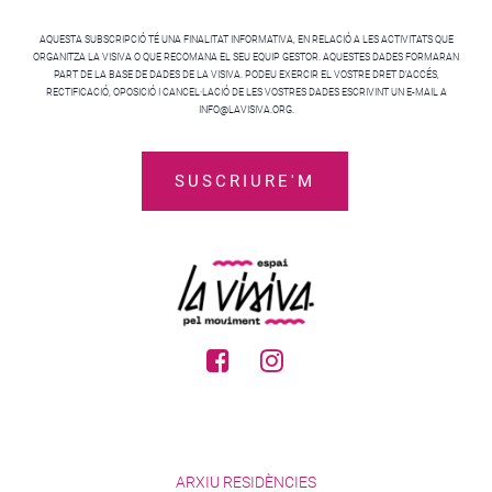
AQUESTA SUBSCRIPCIÓ TÉ UNA FINALITAT INFORMATIVA, EN RELACIÓ A LES ACTIVITATS QUE
ORGANITZA LA VISIVA O QUE RECOMANA EL SEU EQUIP GESTOR. AQUESTES DADES FORMARAN
PART DE LA BASE DE DADES DE LA VISIVA. PODEU EXERCIR EL VOSTRE DRET D’ACCÉS,
RECTIFICACIÓ, OPOSICIÓ I CANCEL·LACIÓ DE LES VOSTRES DADES ESCRIVINT UN E-MAIL A
INFO@LAVISIVA.ORG.
ARXIU RESIDÈNCIES