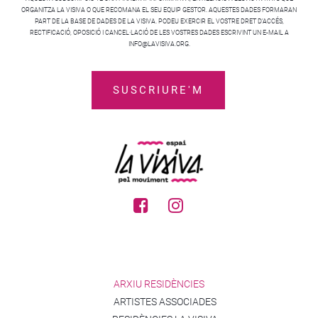
ORGANITZA LA VISIVA O QUE RECOMANA EL SEU EQUIP GESTOR. AQUESTES DADES FORMARAN
PART DE LA BASE DE DADES DE LA VISIVA. PODEU EXERCIR EL VOSTRE DRET D’ACCÉS,
RECTIFICACIÓ, OPOSICIÓ I CANCEL·LACIÓ DE LES VOSTRES DADES ESCRIVINT UN E-MAIL A
INFO@LAVISIVA.ORG.
ARXIU RESIDÈNCIES
ARTISTES ASSOCIADES