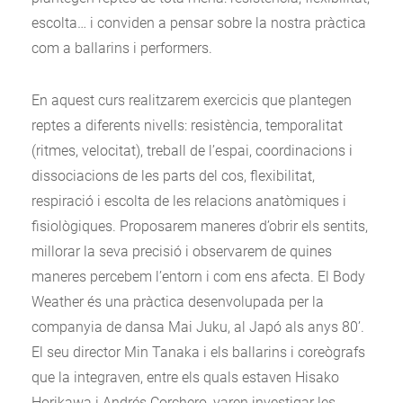
escolta… i conviden a pensar sobre la nostra pràctica
com a ballarins i performers.
En aquest curs realitzarem exercicis que plantegen
reptes a diferents nivells: resistència, temporalitat
(ritmes, velocitat), treball de l’espai, coordinacions i
dissociacions de les parts del cos, flexibilitat,
respiració i escolta de les relacions anatòmiques i
fisiològiques. Proposarem maneres d’obrir els sentits,
millorar la seva precisió i observarem de quines
maneres percebem l’entorn i com ens afecta. El Body
Weather és una pràctica desenvolupada per la
companyia de dansa Mai Juku, al Japó als anys 80’.
El seu director Min Tanaka i els ballarins i coreògrafs
que la integraven, entre els quals estaven Hisako
Horikawa i Andrés Corchero, varen investigar les