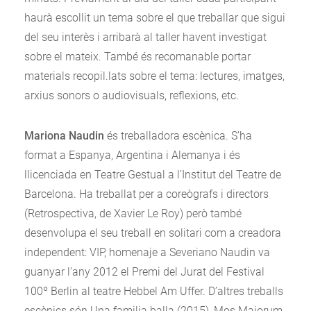
haurà escollit un tema sobre el que treballar que sigui
del seu interès i arribarà al taller havent investigat
sobre el mateix. També és recomanable portar
materials recopil.lats sobre el tema: lectures, imatges,
arxius sonors o audiovisuals, reflexions, etc.
Mariona Naudin
és treballadora escènica. S’ha
format a Espanya, Argentina i Alemanya i és
llicenciada en Teatre Gestual a l’Institut del Teatre de
Barcelona. Ha treballat per a coreògrafs i directors
(Retrospectiva, de Xavier Le Roy) però també
desenvolupa el seu treball en solitari com a creadora
independent: VIP, homenaje a Severiano Naudin va
guanyar l’any 2012 el Premi del Jurat del Festival
100º Berlin al teatre Hebbel Am Uffer. D’altres treballs
escènics són Una familia balla (2015), Mos Maiorum