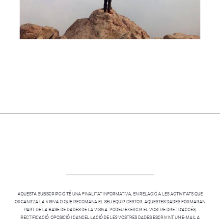
AQUESTA SUBSCRIPCIÓ TÉ UNA FINALITAT INFORMATIVA, EN RELACIÓ A LES ACTIVITATS QUE
ORGANITZA LA VISIVA O QUE RECOMANA EL SEU EQUIP GESTOR. AQUESTES DADES FORMARAN
PART DE LA BASE DE DADES DE LA VISIVA. PODEU EXERCIR EL VOSTRE DRET D’ACCÉS,
RECTIFICACIÓ, OPOSICIÓ I CANCEL·LACIÓ DE LES VOSTRES DADES ESCRIVINT UN E-MAIL A