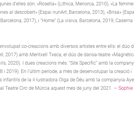
unes d’elles són: «Rosella» (Lithica, Menorca, 2010), «La femme
ones al descobert» (Espai nunArt, Barcelona, 2013), «Brisa» (Espa
 Barcelona, 2017), i “Home” (La visiva, Barcelona, 2019; Caserna
envolupat co-creacions amb diversos artistes entre ells: el dúo 
ell, 2017) amb Meritxell Txeca, el dúo de dansa-teatre «Magnèti
rís, 2020). I dues creacions més: “Site Specific” amb la company
018 i 2019). En l’últim període, a més de desenvolupar la creació i
s infantils de la il·lustradora Olga de Déu amb la companyia Aye
a al Teatre Circ de Múrcia aquest mes de juny del 2021. —
Sophie