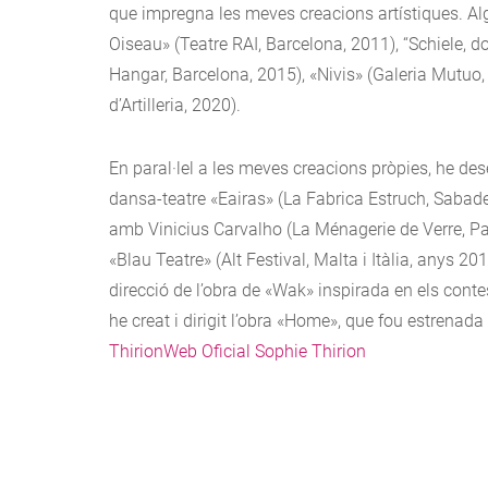
que impregna les meves creacions artístiques. Alg
Oiseau» (Teatre RAI, Barcelona, 2011), “Schiele, d
Hangar, Barcelona, 2015), «Nivis» (Galeria Mutuo,
d’Artilleria, 2020).
En paral·lel a les meves creacions pròpies, he des
dansa-teatre «Eairas» (La Fabrica Estruch, Sabad
amb Vinicius Carvalho (La Ménagerie de Verre, Pa
«Blau Teatre» (Alt Festival, Malta i Itàlia, anys 2
direcció de l’obra de «Wak» inspirada en els conte
he creat i dirigit l’obra «Home», que fou estrenad
ThirionWeb Oficial Sophie Thirion