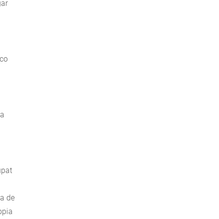
gar
oco
na
upat
ta de
òpia