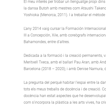
El meu interès per trobar un llenguatge propi dins
la dansa Butoh amb mestres com Atsushi Takenouc
Yoshioka (Menorca, 2011). I a treballar el mèto
L’any 2014 vaig cursar la Formación Internacion
III a Concepción, Xile, amb coreògrafs interna
Bahamondes, entre d’altres.
Dedicada a la formació i la creació permanents, 
Meritxell Txeca, amb el ballarí Pau Aran, amb An
Barcelona (2018 – 2020); i amb Denise Namura, de
La pregunta del perquè habitar l’espai entre la dan
tots els meus treballs de docència i de creació. C
docència han estat aspectes que he desenvolupat 
com s’incorpora la plàstica a les arts vives, ha c