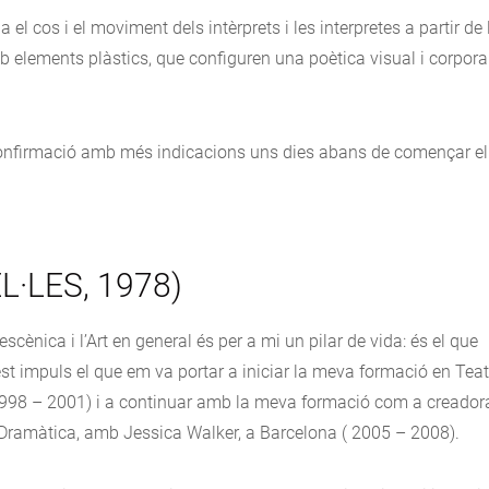
 el cos i el moviment dels intèrprets i les interpretes a partir de 
b elements plàstics, que configuren una poètica visual i corporal
confirmació amb més indicacions uns dies abans de començar el
L·LES, 1978)
cènica i l’Art en general és per a mi un pilar de vida: és el que
st impuls el que em va portar a iniciar la meva formació en Teat
(1998 – 2001) i a continuar amb la meva formació com a creador
l Dramàtica, amb Jessica Walker, a Barcelona ( 2005 – 2008).