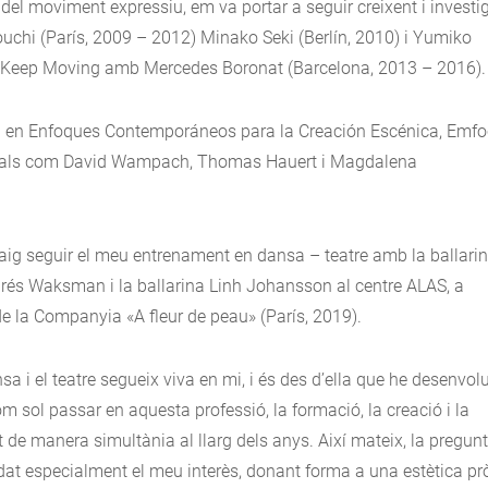
 del moviment expressiu, em va portar a seguir creixent i investi
hi (París, 2009 – 2012) Minako Seki (Berlín, 2010) i Yumiko
de Keep Moving amb Mercedes Boronat (Barcelona, 2013 – 2016).
al en Enfoques Contemporáneos para la Creación Escénica, Emf
cionals com David Wampach, Thomas Hauert i Magdalena
vaig seguir el meu entrenament en dansa – teatre amb la ballari
drés Waksman i la ballarina Linh Johansson al centre ALAS, a
 la Companyia «A fleur de peau» (París, 2019).
sa i el teatre segueix viva en mi, i és des d’ella que he desenvol
om sol passar en aquesta professió, la formació, la creació i la
de manera simultània al llarg dels anys. Així mateix, la pregun
ridat especialment el meu interès, donant forma a una estètica pr