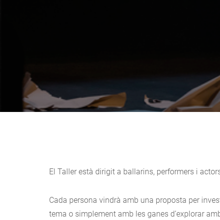
El Taller està dirigit a ballarins, performers i actor
Cada persona vindrà amb una proposta per investig
tema o simplement amb les ganes d’explorar amb 