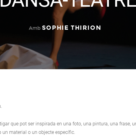
SOPHIE THIRION
Amb
s.
ar que pot ser inspirada en una foto, una pintura, una frase, u
un material o un objecte específic.