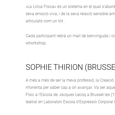
«La Lírica Física» és un sistema en el qual s’aborda
seva emoció viva, i de la seva relació sensible am
articulats com un tot .
Cada participant rebrà un mail de benvinguda i 
whorkshop.
SOPHIE THIRION (BRUSSE
A més a més de ser la meva professió, la Creació es
m’orienta per saber cap a on avançar. Va ser aque
Físic a l’Escola de Jacques Lecoq a Brussel·les 
teatral en Laboratori Escola d’Expressió Corpora