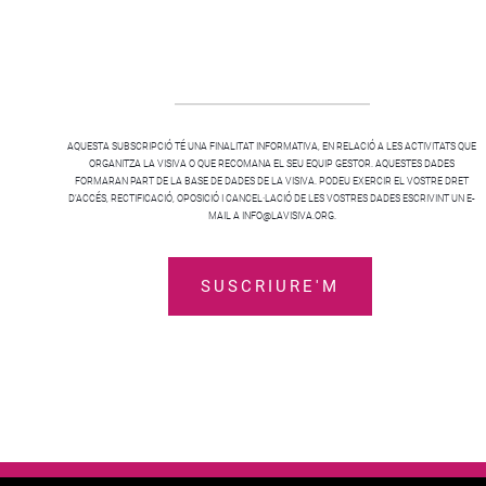
AQUESTA SUBSCRIPCIÓ TÉ UNA FINALITAT INFORMATIVA, EN RELACIÓ A LES ACTIVITATS QUE
ORGANITZA LA VISIVA O QUE RECOMANA EL SEU EQUIP GESTOR. AQUESTES DADES
FORMARAN PART DE LA BASE DE DADES DE LA VISIVA. PODEU EXERCIR EL VOSTRE DRET
D’ACCÉS, RECTIFICACIÓ, OPOSICIÓ I CANCEL·LACIÓ DE LES VOSTRES DADES ESCRIVINT UN E-
MAIL A INFO@LAVISIVA.ORG.