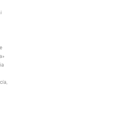
i
de
ca»
ia
cía,