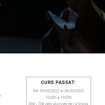
CURS PASSAT:
Del: 05/03/2022 al 06/03/2022
n
10:00h a 14:00h
80€ i 70€ pels alumnes de La Visiva