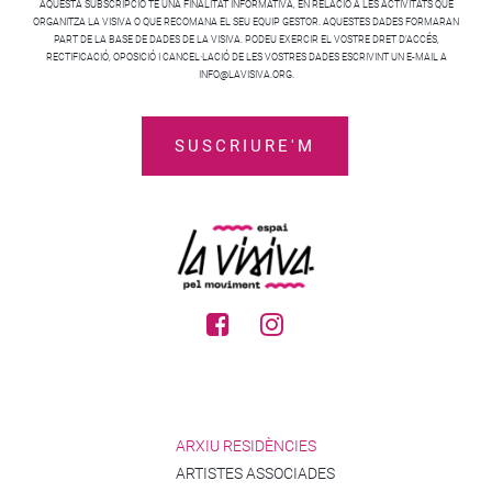
AQUESTA SUBSCRIPCIÓ TÉ UNA FINALITAT INFORMATIVA, EN RELACIÓ A LES ACTIVITATS QUE
ORGANITZA LA VISIVA O QUE RECOMANA EL SEU EQUIP GESTOR. AQUESTES DADES FORMARAN
PART DE LA BASE DE DADES DE LA VISIVA. PODEU EXERCIR EL VOSTRE DRET D’ACCÉS,
RECTIFICACIÓ, OPOSICIÓ I CANCEL·LACIÓ DE LES VOSTRES DADES ESCRIVINT UN E-MAIL A
INFO@LAVISIVA.ORG.
ARXIU RESIDÈNCIES
ARTISTES ASSOCIADES