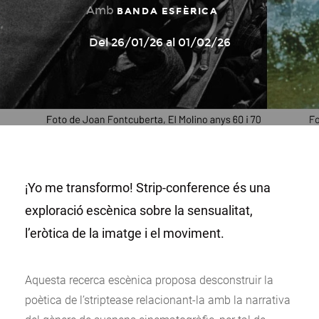
Amb
BANDA ESFÈRICA
Del 26/01/26 al 01/02/26
¡Yo me transformo! Strip-conference és una
exploració escènica sobre la sensualitat,
l’eròtica de la imatge i el moviment.
Aquesta recerca escènica proposa desconstruir la
poètica de l’striptease relacionant-la amb la narrativa