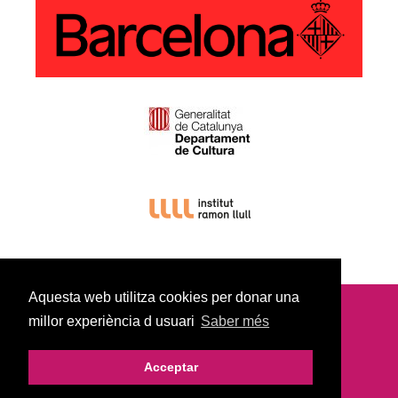
Aquesta web utilitza cookies per donar una
millor experiència d usuari
Saber més
© Copyright 2022
Avís Legal |
Política Privacitat |
Acceptar
Política De Cookies |