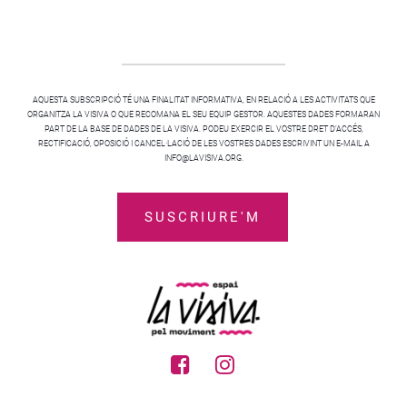
AQUESTA SUBSCRIPCIÓ TÉ UNA FINALITAT INFORMATIVA, EN RELACIÓ A LES ACTIVITATS QUE
ORGANITZA LA VISIVA O QUE RECOMANA EL SEU EQUIP GESTOR. AQUESTES DADES FORMARAN
PART DE LA BASE DE DADES DE LA VISIVA. PODEU EXERCIR EL VOSTRE DRET D’ACCÉS,
RECTIFICACIÓ, OPOSICIÓ I CANCEL·LACIÓ DE LES VOSTRES DADES ESCRIVINT UN E-MAIL A
INFO@LAVISIVA.ORG.