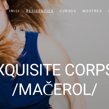
INICI
RESIDÈNCIES
CURSOS
MOSTRES
XQUISITE CORP
/MAČEROL/