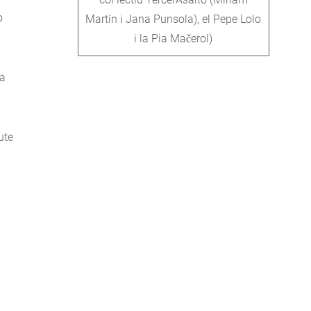
o
Martín i Jana Punsola), el Pepe Lolo
i la Pia Mačerol)
la
ute