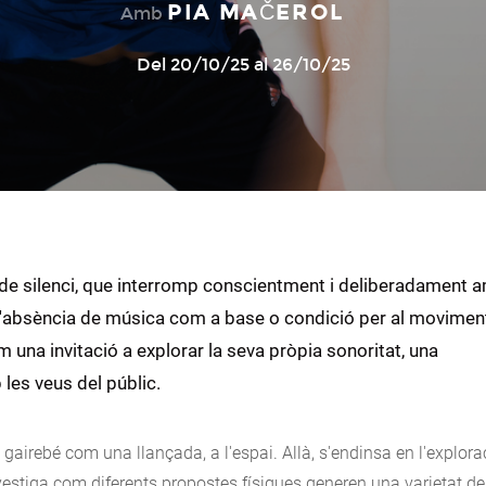
PIA MAČEROL
Amb
Del 20/10/25 al 26/10/25
 de silenci, que interromp conscientment i deliberadament 
 a l'absència de música com a base o condició per al movimen
com una invitació a explorar la seva pròpia sonoritat, una
les veus del públic.
 gairebé com una llançada, a l'espai. Allà, s'endinsa en l'explora
nvestiga com diferents propostes físiques generen una varietat de