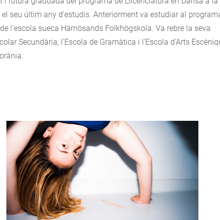
et i futura graduada del programa de Llicenciatura en Dansa a la
t el seu últim any d'estudis. Anteriorment va estudiar al program
e l'escola sueca Härnösands Folkhögskola. Va rebre la seva
olar Secundària, l'Escola de Gramàtica i l'Escola d'Arts Escèni
orània.