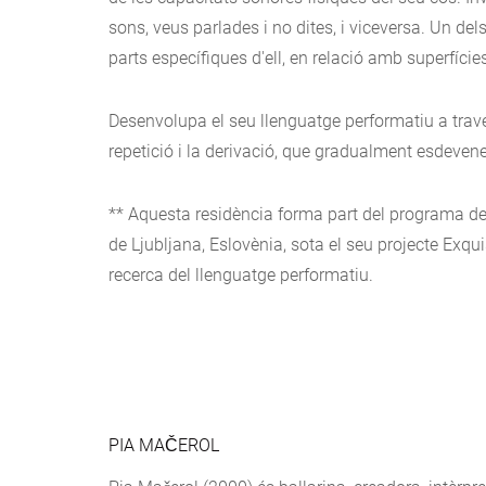
sons, veus parlades i no dites, i viceversa. Un de
parts específiques d'ell, en relació amb superfícies
Desenvolupa el seu llenguatge performatiu a travé
repetició i la derivació, que gradualment esdevene
** Aquesta residència forma part del programa de 
de Ljubljana, Eslovènia, sota el seu projecte Exqu
recerca del llenguatge performatiu.
PIA MAČEROL