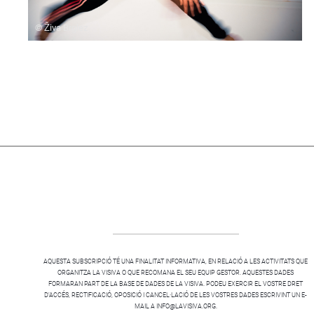
© Živa Brglez
AQUESTA SUBSCRIPCIÓ TÉ UNA FINALITAT INFORMATIVA, EN RELACIÓ A LES ACTIVITATS QUE
ORGANITZA LA VISIVA O QUE RECOMANA EL SEU EQUIP GESTOR. AQUESTES DADES
FORMARAN PART DE LA BASE DE DADES DE LA VISIVA. PODEU EXERCIR EL VOSTRE DRET
D’ACCÉS, RECTIFICACIÓ, OPOSICIÓ I CANCEL·LACIÓ DE LES VOSTRES DADES ESCRIVINT UN E-
MAIL A INFO@LAVISIVA.ORG.