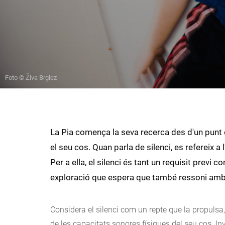
Foto © Živa Brglez
La Pia comença la seva recerca des d'un punt
el seu cos. Quan parla de silenci, es refereix
Per a ella, el silenci és tant un requisit previ 
exploració que espera que també ressoni amb 
Considera el silenci com un repte que la propulsa,
de les capacitats sonores físiques del seu cos. I