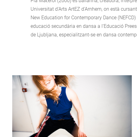
Pia Mačerol (2000) és ballarina, creadora, intèrpr
Universitat d'Arts ArtEZ d'Arnhem, on està cursan
New Education for Contemporary Dance (NEFCD) d
educació secundària en dansa a l'Educació Preesc
de Ljubljana, especialitzant-se en dansa contemp