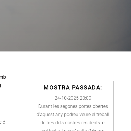
amb
t.
MOSTRA PASSADA:
24-10-2025 20:00
Durant les segones portes obertes
d'aquest any podreu veure el treball
ció
de tres dels nostres residents: el
col·lectiu TercerAsalto (Miriam