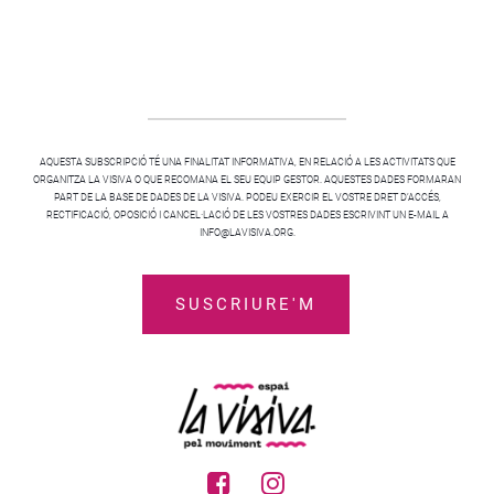
AQUESTA SUBSCRIPCIÓ TÉ UNA FINALITAT INFORMATIVA, EN RELACIÓ A LES ACTIVITATS QUE
ORGANITZA LA VISIVA O QUE RECOMANA EL SEU EQUIP GESTOR. AQUESTES DADES FORMARAN
PART DE LA BASE DE DADES DE LA VISIVA. PODEU EXERCIR EL VOSTRE DRET D’ACCÉS,
RECTIFICACIÓ, OPOSICIÓ I CANCEL·LACIÓ DE LES VOSTRES DADES ESCRIVINT UN E-MAIL A
INFO@LAVISIVA.ORG.