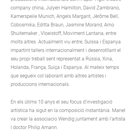
company china, Julyen Hamilton, David Zambrano,
Kamerspeile Munich, Angels Margarit, Jèrôme Bell,
Cobosmika, Editta Braun, Jasmine Morand, Arno
Shuitemaker , Vloeistoff, Moviment Lantana, entre
molts altres. Actualment viu entre, Suïssa i Espanya
impartint tallers internacionalment i desenrotllant el
seu propi treball sent representat a Rússia, Xina,
Holanda, França, Suiça i Espanya. Al mateix temps
que segueix col·laborant amb altres artistes i
produccions internacionals.
En els útims 10 anys el seu focus d’investigació
artística ha sigut en la composició instantània. Manel
va crear la associacio Wendig juntament amb l’artista
I doctor Philip Amann.