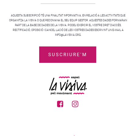
AQUESTA SUBSCRIPCIÓ TÉ UNA FINALITAT INFORMATIVA, EN RELACIÓ A LES ACTIVITATS QUE
ORGANITZA LA VISIVA O QUE RECOMANA EL SEU EQUIP GESTOR. AQUESTES DADES FORMARAN
PART DE LA BASE DE DADES DE LA VISIVA. PODEU EXERCIR EL VOSTRE DRET D’ACCÉS,
RECTIFICACIÓ, OPOSICIÓ I CANCEL·LACIÓ DE LES VOSTRES DADES ESCRIVINT UN E-MAIL A
INFO@LAVISIVA.ORG.